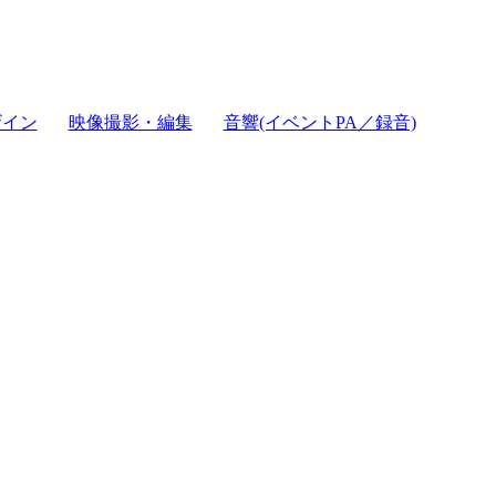
ザイン
映像撮影・編集
音響(イベントPA／録音)